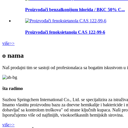
Proizvođači benzalkonijum hlorida / BKC 50% C...
Proizvođači fenoksietanola CAS 122-99-6
više>>
o nama
Naš prodajni tim se sastoji od profesionalaca sa bogatim iskustvom u in
šta radimo
Suzhou Springchem International Co., Ltd. se specijalizira za istraživ
Imamo vlastitu proizvodnu bazu za dnevne hemikalije i baktericide i 
dobavljač sa kontrolom troškova" od strane ključnih kupaca. Naši pro
Isporučujemo više od najfinijih, visokoefikasnih hemijskih sirovina.
više>>