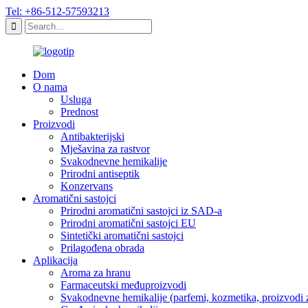
Tel: +86-512-57593213
Dom
O nama
Usluga
Prednost
Proizvodi
Antibakterijski
Mješavina za rastvor
Svakodnevne hemikalije
Prirodni antiseptik
Konzervans
Aromatični sastojci
Prirodni aromatični sastojci iz SAD-a
Prirodni aromatični sastojci EU
Sintetički aromatični sastojci
Prilagođena obrada
Aplikacija
Aroma za hranu
Farmaceutski međuproizvodi
Svakodnevne hemikalije (parfemi, kozmetika, proizvodi z