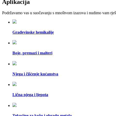
Aplikacija
Podržavamo vas u suočavanju s mnoštvom izazova i nudimo vam rješe
Građevinske hemikalije
Boje, premazi i malteri
Njega i čišćenje kućanstva
Lična njega i ljepota
Tekućine za kožu i obradu metala