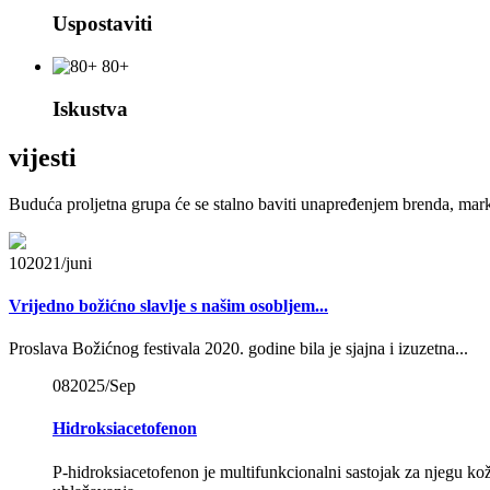
Uspostaviti
80+
Iskustva
vijesti
Buduća proljetna grupa će se stalno baviti unapređenjem brenda, mar
10
2021/juni
Vrijedno božićno slavlje s našim osobljem...
Proslava Božićnog festivala 2020. godine bila je sjajna i izuzetna...
08
2025/Sep
Hidroksiacetofenon
P-hidroksiacetofenon je multifunkcionalni sastojak za njegu kože