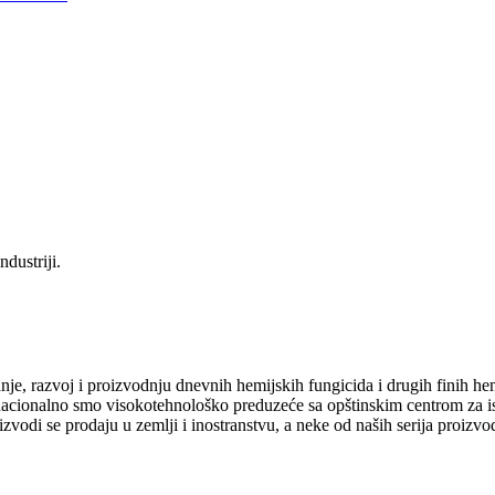
dustriji.
anje, razvoj i proizvodnju dnevnih hemijskih fungicida i drugih finih he
nacionalno smo visokotehnološko preduzeće sa opštinskim centrom za ist
izvodi se prodaju u zemlji i inostranstvu, a neke od naših serija proi