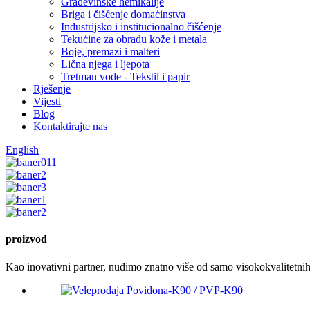
Građevinske hemikalije
Briga i čišćenje domaćinstva
Industrijsko i institucionalno čišćenje
Tekućine za obradu kože i metala
Boje, premazi i malteri
Lična njega i ljepota
Tretman vode - Tekstil i papir
Rješenje
Vijesti
Blog
Kontaktirajte nas
English
proizvod
Kao inovativni partner, nudimo znatno više od samo visokokvalitetni