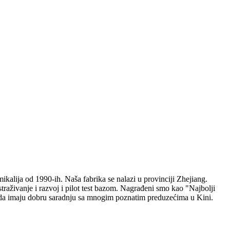
mikalija od 1990-ih. Naša fabrika se nalazi u provinciji Zhejiang.
raživanje i razvoj i pilot test bazom. Nagrađeni smo kao "Najbolji
zvoda imaju dobru saradnju sa mnogim poznatim preduzećima u Kini.