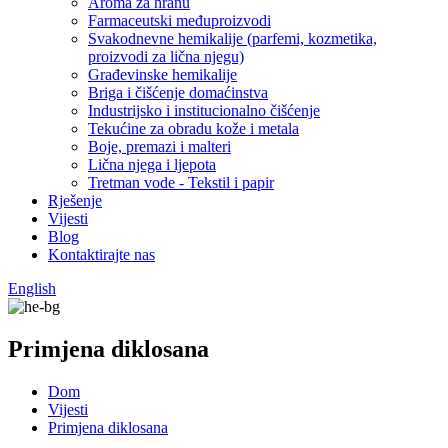
Aroma za hranu
Farmaceutski međuproizvodi
Svakodnevne hemikalije (parfemi, kozmetika,
proizvodi za lična njegu)
Građevinske hemikalije
Briga i čišćenje domaćinstva
Industrijsko i institucionalno čišćenje
Tekućine za obradu kože i metala
Boje, premazi i malteri
Lična njega i ljepota
Tretman vode - Tekstil i papir
Rješenje
Vijesti
Blog
Kontaktirajte nas
English
Primjena diklosana
Dom
Vijesti
Primjena diklosana