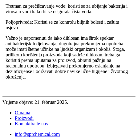
Tretman za prečišćavanje vode: koristi se za ubijanje bakterija i
virusa u vodi kako bi se osigurala čista voda.
Poljoprivreda: Koristi se za kontrolu biljnih bolesti i zaštitu
usjeva.
Važno je napomenuti da iako dihlosan ima širok spektar
antibakterijskih djelovanja, dugotrajna prekomjerna upotreba
može imati štetne učinke na ljudski organizam i okoliš. Stoga,
prilikom korištenja proizvoda koji sadrže dihlosan, treba ga
koristiti prema uputama za proizvod, obratiti pažnju na
racionalnu upotrebu, izbjegavati prekomjerno oslanjanje na
dezinficijense i održavati dobre navike lične higijene i životnog
okruženja.
Vrijeme objave: 21. februar 2025.
O nama
Proizvodi
Kontaktirajte nas
info@sprchemical.com