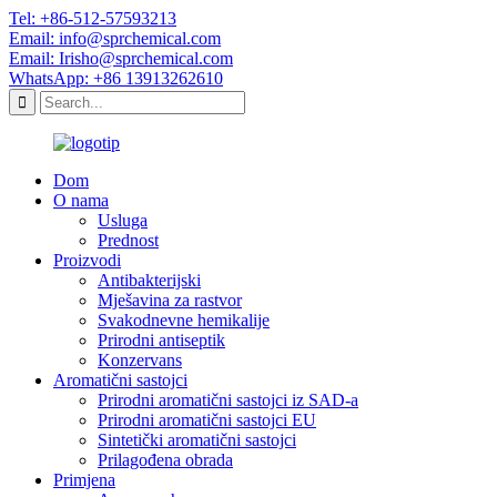
Tel: +86-512-57593213
Email: info@sprchemical.com
Email: Irisho@sprchemical.com
WhatsApp: +86 13913262610
Dom
O nama
Usluga
Prednost
Proizvodi
Antibakterijski
Mješavina za rastvor
Svakodnevne hemikalije
Prirodni antiseptik
Konzervans
Aromatični sastojci
Prirodni aromatični sastojci iz SAD-a
Prirodni aromatični sastojci EU
Sintetički aromatični sastojci
Prilagođena obrada
Primjena