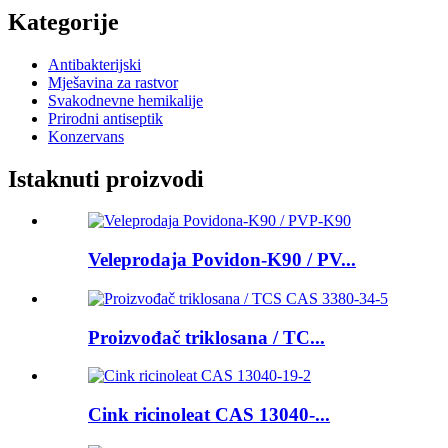
Kategorije
Antibakterijski
Mješavina za rastvor
Svakodnevne hemikalije
Prirodni antiseptik
Konzervans
Istaknuti proizvodi
Veleprodaja Povidon-K90 / PV...
Proizvođač triklosana / TC...
Cink ricinoleat CAS 13040-...