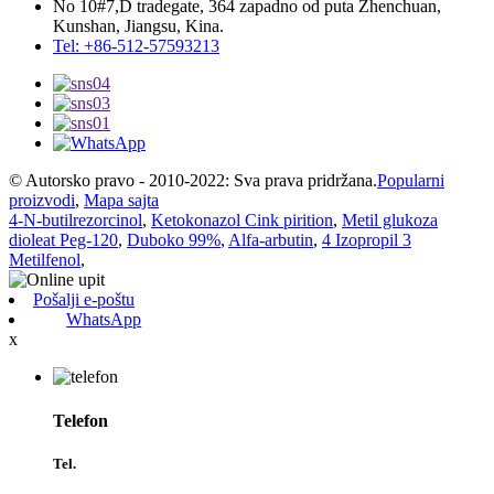
No 10#7,D tradegate, 364 zapadno od puta Zhenchuan,
Kunshan, Jiangsu, Kina.
Tel: +86-512-57593213
© Autorsko pravo - 2010-2022: Sva prava pridržana.
Popularni
proizvodi
,
Mapa sajta
4-N-butilrezorcinol
,
Ketokonazol Cink pirition
,
Metil glukoza
dioleat Peg-120
,
Duboko 99%
,
Alfa-arbutin
,
4 Izopropil 3
Metilfenol
,
Pošalji e-poštu
WhatsApp
x
Telefon
Tel.