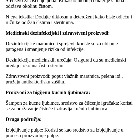
Sredstvo za čišćenje poda: Efikasno uklanja bakterije s poda i
održava okolinu čistom.
Njega tekstila: Dodajte diklosan u deterdžent kako biste odjeću i
ručnike održali čistima i sterilnima.
Medicinski dezinfekcijski i zdravstveni proizvodi:
Dezinfekcijske maramice i sprejevi: koriste se za ubijanje
patogena i smanjenje rizika od infekcije.
Dezinfekcija medicinskih uređaja: Osigurati da su medicinski
uređaji i okolina čisti i sterilni.
Zdravstveni proizvodi: poput vlažnih maramica, pelena itd.,
pružaju antibakterijsku zaštitu.
Proizvodi za higijenu kućnih ljubimaca:
Šampon za kućne ljubimce, sredstvo za čišćenje igračaka: koristi
se za održavanje čistoće i zdravlja kućnih ljubimaca.
Druga područja:
Izbjeljivanje pulpe: Koristi se kao sredstvo za izbjeljivanje u
procesu proizvodnje pulpe.