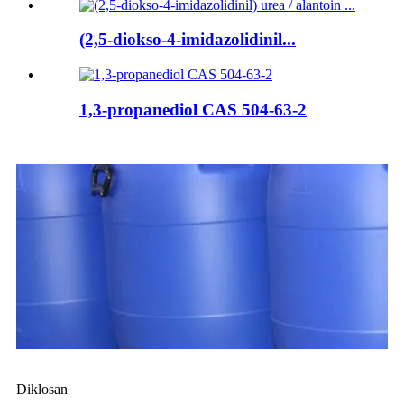
(2,5-diokso-4-imidazolidinil...
1,3-propanediol CAS 504-63-2
Diklosan