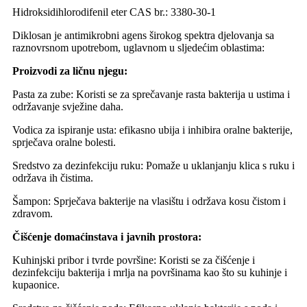
Hidroksidihlorodifenil eter CAS br.: 3380-30-1
Diklosan je antimikrobni agens širokog spektra djelovanja sa
raznovrsnom upotrebom, uglavnom u sljedećim oblastima:
Proizvodi za ličnu njegu:
Pasta za zube: Koristi se za sprečavanje rasta bakterija u ustima i
održavanje svježine daha.
Vodica za ispiranje usta: efikasno ubija i inhibira oralne bakterije,
sprječava oralne bolesti.
Sredstvo za dezinfekciju ruku: Pomaže u uklanjanju klica s ruku i
održava ih čistima.
Šampon: Sprječava bakterije na vlasištu i održava kosu čistom i
zdravom.
Čišćenje domaćinstava i javnih prostora:
Kuhinjski pribor i tvrde površine: Koristi se za čišćenje i
dezinfekciju bakterija i mrlja na površinama kao što su kuhinje i
kupaonice.