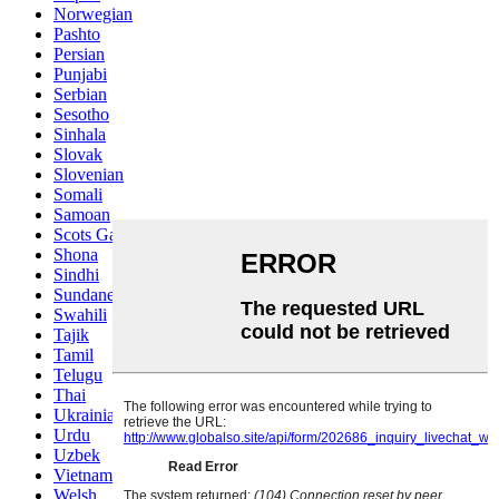
Norwegian
Pashto
Persian
Punjabi
Serbian
Sesotho
Sinhala
Slovak
Slovenian
Somali
Samoan
Scots Gaelic
Shona
Sindhi
Sundanese
Swahili
Tajik
Tamil
Telugu
Thai
Ukrainian
Urdu
Uzbek
Vietnamese
Welsh