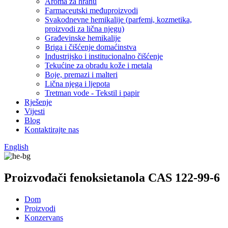
Aroma za hranu
Farmaceutski međuproizvodi
Svakodnevne hemikalije (parfemi, kozmetika,
proizvodi za lična njegu)
Građevinske hemikalije
Briga i čišćenje domaćinstva
Industrijsko i institucionalno čišćenje
Tekućine za obradu kože i metala
Boje, premazi i malteri
Lična njega i ljepota
Tretman vode - Tekstil i papir
Rješenje
Vijesti
Blog
Kontaktirajte nas
English
Proizvođači fenoksietanola CAS 122-99-6
Dom
Proizvodi
Konzervans