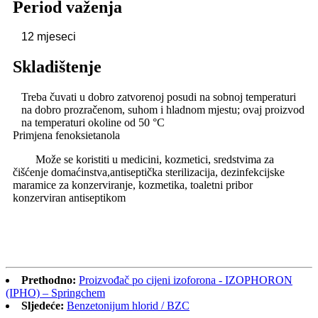
Period važenja
12 mjeseci
Skladištenje
Treba čuvati u dobro zatvorenoj posudi na sobnoj temperaturi
na dobro prozračenom, suhom i hladnom mjestu; ovaj proizvod
na temperaturi okoline od 50 °C
Primjena fenoksietanola
Može se koristiti u medicini, kozmetici, sredstvima za
čišćenje domaćinstva,
antiseptička sterilizacija, dezinfekcijske
maramice za konzerviranje, kozmetika, toaletni pribor
konzerviran antiseptikom
Prethodno:
Proizvođač po cijeni izoforona - IZOPHORON
(IPHO) – Springchem
Sljedeće:
Benzetonijum hlorid / BZC