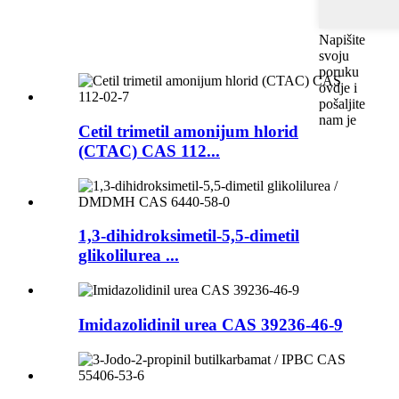
Napišite
svoju
poruku
ovdje i
pošaljite
nam je
Cetil trimetil amonijum hlorid
(CTAC) CAS 112...
1,3-dihidroksimetil-5,5-dimetil
glikolilurea ...
Imidazolidinil urea CAS 39236-46-9