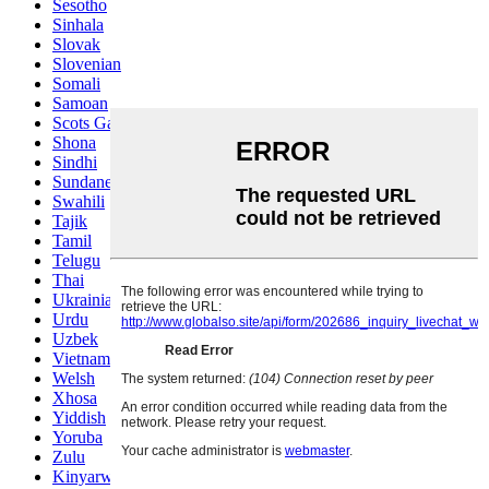
Sesotho
Sinhala
Slovak
Slovenian
Somali
Samoan
Scots Gaelic
Shona
Sindhi
Sundanese
Swahili
Tajik
Tamil
Telugu
Thai
Ukrainian
Urdu
Uzbek
Vietnamese
Welsh
Xhosa
Yiddish
Yoruba
Zulu
Kinyarwanda