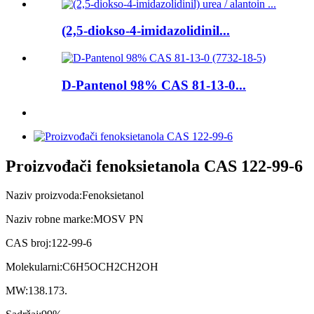
(2,5-diokso-4-imidazolidinil...
D-Pantenol 98% CAS 81-13-0...
Proizvođači fenoksietanola CAS 122-99-6
Naziv proizvoda:
Fenoksietanol
Naziv robne marke:
MOSV PN
CAS broj:
122-99-6
Molekularni:
C6H5OCH2CH2OH
MW:
138.173.