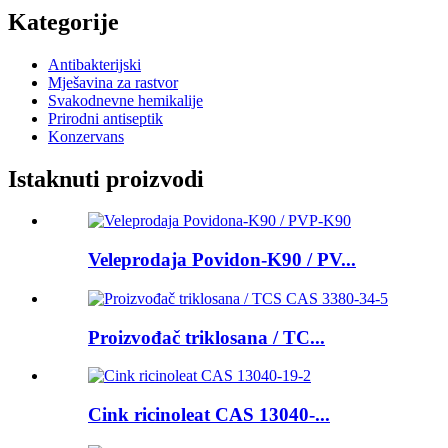
Kategorije
Antibakterijski
Mješavina za rastvor
Svakodnevne hemikalije
Prirodni antiseptik
Konzervans
Istaknuti proizvodi
Veleprodaja Povidon-K90 / PV...
Proizvođač triklosana / TC...
Cink ricinoleat CAS 13040-...