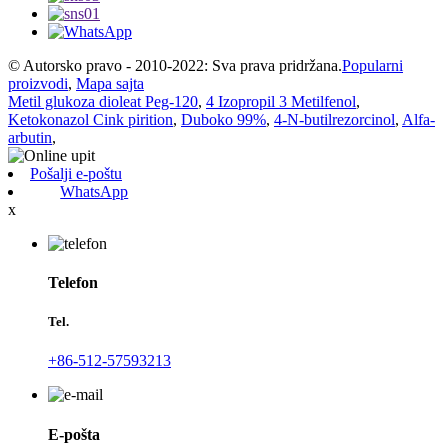
© Autorsko pravo - 2010-2022: Sva prava pridržana.
Popularni
proizvodi
,
Mapa sajta
Metil glukoza dioleat Peg-120
,
4 Izopropil 3 Metilfenol
,
Ketokonazol Cink pirition
,
Duboko 99%
,
4-N-butilrezorcinol
,
Alfa-
arbutin
,
Pošalji e-poštu
WhatsApp
x
Telefon
Tel.
+86-512-57593213
E-pošta