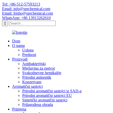
Tel: +86-512-57593213
Email: info@sprchemical.com
Email: Irisho@sprchemical.com
WhatsApp: +86 13913262610
Dom
O nama
Usluga
Prednost
Proizvodi
Antibakterijski
Mješavina za rastvor
Svakodnevne hemikalije
Prirodni antiseptik
Konzervans
Aromatični sastojci
Prirodni aromatični sastojci iz SAD-a
Prirodni aromatični sastojci EU
Sintetički aromatični sastojci
Prilagođena obrada
Primjena