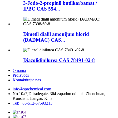
3-Jodo-2-propinil butilkarbamat /
IPBC CAS 554...
Dimetil dialil amonijum hlorid
(DADMAC) CAS...
Diazolidinilurea CAS 78491-02-8
O nama
Proizvodi
Kontaktirajte nas
info@sprchemical.com
No 10#7,D tradegate, 364 zapadno od puta Zhenchuan,
Kunshan, Jiangsu, Kina.
Tel: +86-512-57593213