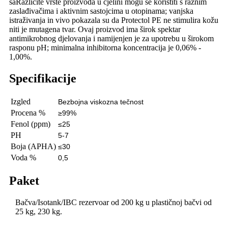
sa
Različite vrste proizvoda u cjelini mogu se koristiti s raznim
zaslađivačima i aktivnim sastojcima u otopinama; vanjska
istraživanja in vivo pokazala su da Protectol PE ne stimulira kožu
niti je mutagena tvar. Ovaj proizvod ima širok spektar
antimikrobnog djelovanja i namijenjen je za upotrebu u širokom
rasponu pH; minimalna inhibitorna koncentracija je 0,06% -
1,00%.
Specifikacije
Izgled
Bezbojna viskozna tečnost
Procena %
≥99%
Fenol (ppm)
≤25
PH
5-7
Boja (APHA)
≤30
Voda %
0,5
Paket
Bačva/Isotank/IBC rezervoar od 200 kg u plastičnoj bačvi od
25 kg, 230 kg.