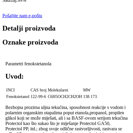
Sadržaj:
99%
Pošaljite nam e-poštu
Detalji proizvoda
Oznake proizvoda
Parametri fenoksietanola
Uvod:
INCI
CAS broj
Molekularni
MW
Fenoksietanol
122-99-6
C6H5OCH2CH2OH
138.173.
Bezbojna prozirna uljna tekućina, sposobnost reakcije s vodom i
polarnim organskim otapalima poput etanola,
propanol, propilen
glikol koji se može miješati, ali i sa BASF-ovom serijom tekućina
Protectol kao što su
kao što je miješanje Protectol GA50,
Protectol PP, itd.; zbog svoje odlične rastvorljivosti, rastvara se