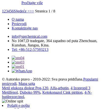
Pročitajte više
1
2
3
4
5
6
Sljedeće >
>>
Stranica 1 / 8
O nama
Proizvodi
Kontaktirajte nas
info@sprchemical.com
No 10#7,D tradegate, 364 zapadno od puta Zhenchuan,
Kunshan, Jiangsu, Kina.
Tel: +86-512-57593213
© Autorsko pravo - 2010-2022: Sva prava pridržana.
Popularni
proizvodi
,
Mapa sajta
Metil glukoza dioleat Peg-120
,
Alfa-arbutin
,
4 Izopropil 3
Metilfenol
,
Duboko 99%
,
Ketokonazol Cink pirition
,
4-N-
butilrezorcinol
,
Pošalji e-poštu