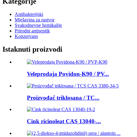
Kategorije
Antibakterijski
Mješavina za rastvor
Svakodnevne hemikalije
Prirodni antiseptik
Konzervans
Istaknuti proizvodi
Veleprodaja Povidon-K90 / PV...
Proizvođač triklosana / TC...
Cink ricinoleat CAS 13040-...