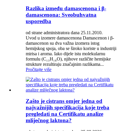
Razlika između damascenona i β-
damascenona: Sveobuhvatna
usporedba
od strane administratora dana 25.11.2010.
Uvod u izomere damascenona Damascenon i β-
damascenon su dva važna izomera istog
hemijskog spoja, oba se široko koriste u industriji
mirisa i aroma. Iako dijele istu molekularnu
formulu (C₁₃H₁₈O), njihove različite hemijske
strukture rezultiraju značajnim razlikama...
Pročitajte više
Zašto je cistrans omjer jedna od
najvažnijih specifikacija koje treba
pregledati na Certifikatu analize
mliječnog laktona?