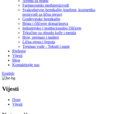
Aroma za hranu
Farmaceutski međuproizvodi
Svakodnevne hemikalije (parfemi, kozmetika,
proizvodi za lična njegu)
Građevinske hemikalije
Briga i čišćenje domaćinstva
Industrijsko i institucionalno čišćenje
Tekućine za obradu kože i metala
Boje, premazi i malteri
Lična njega i ljepota
Tretman vode - Tekstil i papir
Rješenje
Vijesti
Blog
Kontaktirajte nas
English
Vijesti
Dom
Vijesti