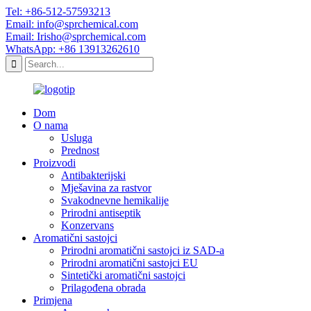
Tel: +86-512-57593213
Email: info@sprchemical.com
Email: Irisho@sprchemical.com
WhatsApp: +86 13913262610
Dom
O nama
Usluga
Prednost
Proizvodi
Antibakterijski
Mješavina za rastvor
Svakodnevne hemikalije
Prirodni antiseptik
Konzervans
Aromatični sastojci
Prirodni aromatični sastojci iz SAD-a
Prirodni aromatični sastojci EU
Sintetički aromatični sastojci
Prilagođena obrada
Primjena