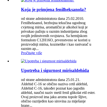
Koja je primjena fenilheksanola?
od strane administratora dana 25.02.2010.
Fenilheksanol, bezbojna tekućina ugodnog
cvjetnog mirisa, aromatični je alkohol koji je
privukao pažnju u raznim industrijama zbog
svojih jedinstvenih svojstava. Sa hemijskom
formulom C12H16O, prvenstveno se koristi u
proizvodnji mirisa, kozmetike i kao rastvarač u
raznim ap...
Pročitajte više
Upotreba i sigurnost mirisaldehida
od strane administratora dana 25.01.21.
Aldehid C-16 se obično naziva cetil aldehid,
Aldehid C-16, također poznat kao jagodin
aldehid, naučni naziv metil fenil glikolat etil ester.
Ovaj proizvod ima jaku aromu topole šljive,
obično razrijeđen kao sirovina za miješanje
hrane...