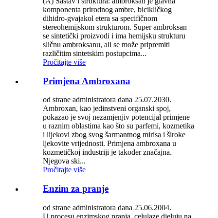
(A) Sastav i struktura: ambroksan je glavna
komponenta prirodnog ambre, bicikličkog
dihidro-gvajakol etera sa specifičnom
stereohemijskom strukturom. Super ambroksan
se sintetički proizvodi i ima hemijsku strukturu
sličnu ambroksanu, ali se može pripremiti
različitim sintetskim postupcima...
Pročitajte više
Primjena Ambroxana
od strane administratora dana 25.07.2030.
Ambroxan, kao jedinstveni organski spoj,
pokazao je svoj nezamjenjiv potencijal primjene
u raznim oblastima kao što su parfemi, kozmetika
i lijekovi zbog svog šarmantnog mirisa i široke
ljekovite vrijednosti. Primjena ambroxana u
kozmetičkoj industriji je također značajna.
Njegova ski...
Pročitajte više
Enzim za pranje
od strane administratora dana 25.06.2004.
U procesu enzimskog pranja, celulaze djeluju na