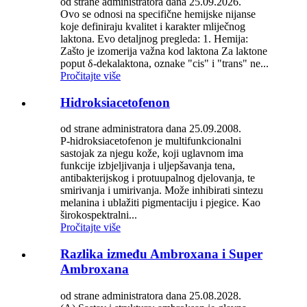
od strane administratora dana 25.09.2026.
Ovo se odnosi na specifične hemijske nijanse
koje definiraju kvalitet i karakter mliječnog
laktona. Evo detaljnog pregleda: 1. Hemija:
Zašto je izomerija važna kod laktona Za laktone
poput δ-dekalaktona, oznake "cis" i "trans" ne...
Pročitajte više
Hidroksiacetofenon
od strane administratora dana 25.09.2008.
P-hidroksiacetofenon je multifunkcionalni
sastojak za njegu kože, koji uglavnom ima
funkcije izbjeljivanja i uljepšavanja tena,
antibakterijskog i protuupalnog djelovanja, te
smirivanja i umirivanja. Može inhibirati sintezu
melanina i ublažiti pigmentaciju i pjegice. Kao
širokospektralni...
Pročitajte više
Razlika između Ambroxana i Super
Ambroxana
od strane administratora dana 25.08.2028.