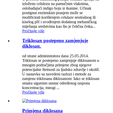
izloženu celulozu na pamučnim vlaknima,
oslobađajući indigo boju iz tkanine. Učinak
postignut enzimskim pranjem može se
modificirati korištenjem celulaze neutralnog ili
kiselog pH i uvođenjem dodatnog mehaničkog
miješanja sredstvima kao što je čelična četka...
Pročitajte više
Triklosan postepeno zamjenjuje
diklosan.
od strane administratora dana 25.05.2014.
Triklosan se postepeno zamjenjuje diklosanom u
mnogim područjima primjene zbog njegove
potencijalne štetnosti za ljudsko zdravlje i okoliš.
U nastavku su navedeni razlozi i metode za
zamjenu triklosana diklosanom: Iako se triklosan
smatra sigurnim unutar određenog raspona
koncentracija, mnogi ...
Pročitajte više
Primjena diklosana