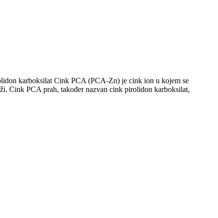
on karboksilat Cink PCA (PCA-Zn) je cink ion u kojem se
koži. Cink PCA prah, također nazvan cink pirolidon karboksilat,