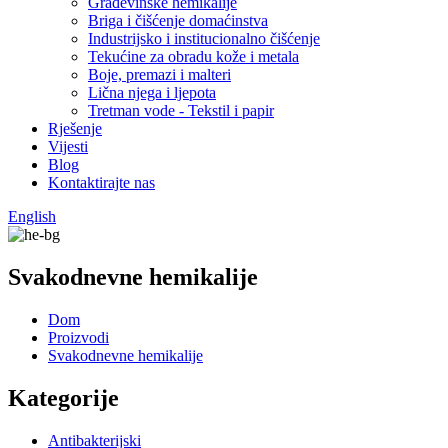
Građevinske hemikalije
Briga i čišćenje domaćinstva
Industrijsko i institucionalno čišćenje
Tekućine za obradu kože i metala
Boje, premazi i malteri
Lična njega i ljepota
Tretman vode - Tekstil i papir
Rješenje
Vijesti
Blog
Kontaktirajte nas
English
Svakodnevne hemikalije
Dom
Proizvodi
Svakodnevne hemikalije
Kategorije
Antibakterijski