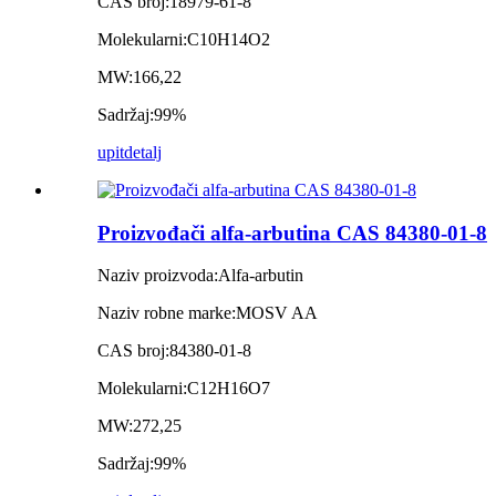
CAS broj:
18979-61-8
Molekularni:
C10H14O2
MW:
166,22
Sadržaj:
99%
upit
detalj
Proizvođači alfa-arbutina CAS 84380-01-8
Naziv proizvoda:
Alfa-arbutin
Naziv robne marke:
MOSV AA
CAS broj:
84380-01-8
Molekularni:
C12H16O7
MW:
272,25
Sadržaj:
99%