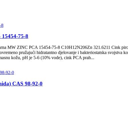
S 15454-75-8
ularna MW ZINC PCA 15454-75-8 C10H12N206Zn 321.6211 Cink pirolid
istovremeno pružajući hidratantno djelovanje i bakteriostatska svojstva 
 masnu kožu, pH je 5-6 (10% vode), cink PCA prah...
mida) CAS 98-92-0