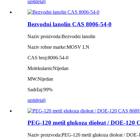
upit
detalj
Bezvodni lanolin CAS 8006-54-0
Naziv proizvoda:
Bezvodni lanolin
Naziv robne marke:
MOSV LN
CAS broj:
8006-54-0
Molekularni:
Nijedan
MW:
Nijedan
Sadržaj:
99%
upit
detalj
PEG-120 metil glukoza dioleat / DOE-120 
Naziv proizvoda:
PEG-120 metil glukoza dioleat / DOE-