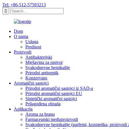
Tel: +86-512-57593213
Dom
O nama
Usluga
Prednost
Proizvodi
Antibakterijski
Mješavina za rastvor
Svakodnevne hemikalije
Prirodni antiseptik
Konzervans
Aromatični sastojci
Prirodni aromatični sastojci iz SAD-a
Prirodni aromatični sastojci EU
Sintetički aromatični sastojci
Prilagođena obrada
Aplikacija
Aroma za hranu
Farmaceutski međuproizvodi
Svakodnevne hemikalije (parfemi, kozmetika, proizvodi z