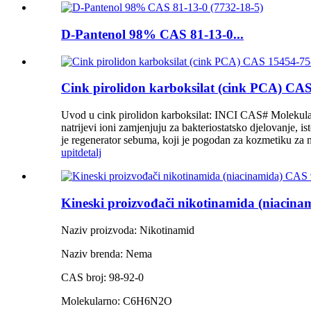
D-Pantenol 98% CAS 81-13-0...
Cink pirolidon karboksilat (cink PCA) CA
Uvod u cink pirolidon karboksilat: INCI CAS# Molek
natrijevi ioni zamjenjuju za bakteriostatsko djelovanje, 
je regenerator sebuma, koji je pogodan za kozmetiku za
upit
detalj
Kineski proizvođači nikotinamida (niacina
Naziv proizvoda: Nikotinamid
Naziv brenda: Nema
CAS broj: 98-92-0
Molekularno: C6H6N2O