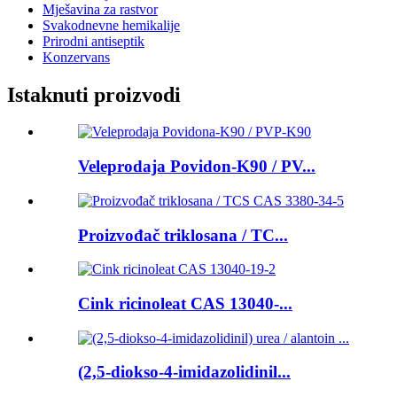
Mješavina za rastvor
Svakodnevne hemikalije
Prirodni antiseptik
Konzervans
Istaknuti proizvodi
Veleprodaja Povidon-K90 / PV...
Proizvođač triklosana / TC...
Cink ricinoleat CAS 13040-...
(2,5-diokso-4-imidazolidinil...