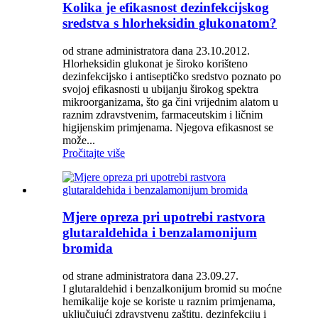
Kolika je efikasnost dezinfekcijskog
sredstva s hlorheksidin glukonatom?
od strane administratora dana 23.10.2012.
Hlorheksidin glukonat je široko korišteno
dezinfekcijsko i antiseptičko sredstvo poznato po
svojoj efikasnosti u ubijanju širokog spektra
mikroorganizama, što ga čini vrijednim alatom u
raznim zdravstvenim, farmaceutskim i ličnim
higijenskim primjenama. Njegova efikasnost se
može...
Pročitajte više
Mjere opreza pri upotrebi rastvora
glutaraldehida i benzalamonijum
bromida
od strane administratora dana 23.09.27.
I glutaraldehid i benzalkonijum bromid su moćne
hemikalije koje se koriste u raznim primjenama,
uključujući zdravstvenu zaštitu, dezinfekciju i