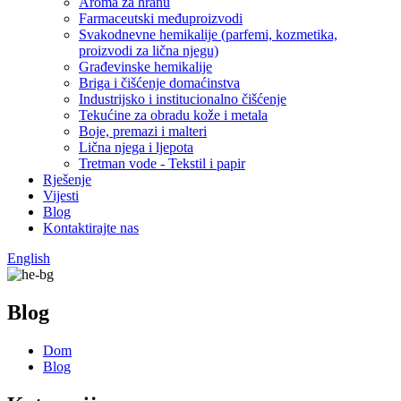
Aroma za hranu
Farmaceutski međuproizvodi
Svakodnevne hemikalije (parfemi, kozmetika,
proizvodi za lična njegu)
Građevinske hemikalije
Briga i čišćenje domaćinstva
Industrijsko i institucionalno čišćenje
Tekućine za obradu kože i metala
Boje, premazi i malteri
Lična njega i ljepota
Tretman vode - Tekstil i papir
Rješenje
Vijesti
Blog
Kontaktirajte nas
English
Blog
Dom
Blog