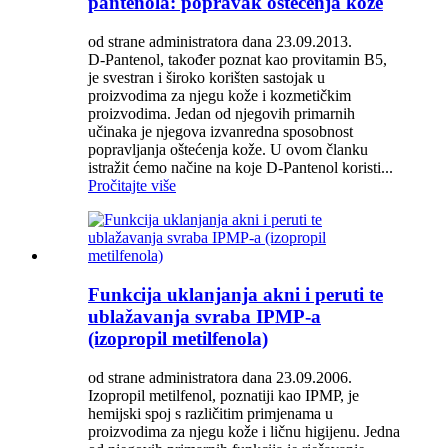
pantenola: popravak oštećenja kože
od strane administratora dana 23.09.2013.
D-Pantenol, također poznat kao provitamin B5,
je svestran i široko korišten sastojak u
proizvodima za njegu kože i kozmetičkim
proizvodima. Jedan od njegovih primarnih
učinaka je njegova izvanredna sposobnost
popravljanja oštećenja kože. U ovom članku
istražit ćemo načine na koje D-Pantenol koristi...
Pročitajte više
Funkcija uklanjanja akni i peruti te
ublažavanja svraba IPMP-a
(izopropil metilfenola)
od strane administratora dana 23.09.2006.
Izopropil metilfenol, poznatiji kao IPMP, je
hemijski spoj s različitim primjenama u
proizvodima za njegu kože i ličnu higijenu. Jedna