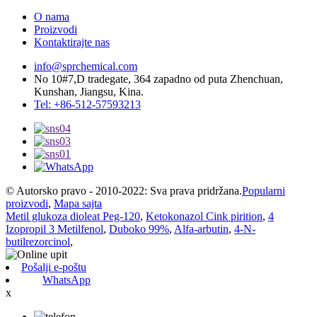
O nama
Proizvodi
Kontaktirajte nas
info@sprchemical.com
No 10#7,D tradegate, 364 zapadno od puta Zhenchuan,
Kunshan, Jiangsu, Kina.
Tel: +86-512-57593213
© Autorsko pravo - 2010-2022: Sva prava pridržana.
Popularni
proizvodi
,
Mapa sajta
Metil glukoza dioleat Peg-120
,
Ketokonazol Cink pirition
,
4
Izopropil 3 Metilfenol
,
Duboko 99%
,
Alfa-arbutin
,
4-N-
butilrezorcinol
,
Pošalji e-poštu
WhatsApp
x