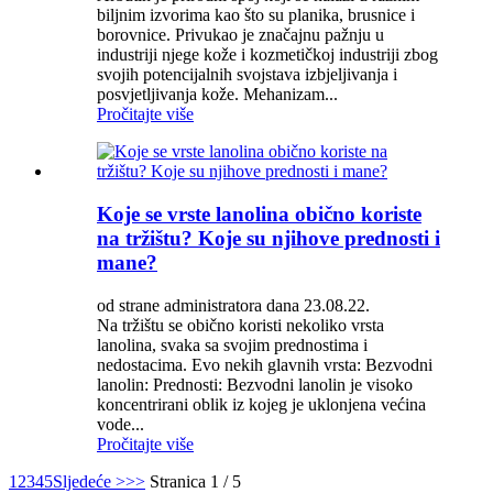
biljnim izvorima kao što su planika, brusnice i
borovnice. Privukao je značajnu pažnju u
industriji njege kože i kozmetičkoj industriji zbog
svojih potencijalnih svojstava izbjeljivanja i
posvjetljivanja kože. Mehanizam...
Pročitajte više
Koje se vrste lanolina obično koriste
na tržištu? Koje su njihove prednosti i
mane?
od strane administratora dana 23.08.22.
Na tržištu se obično koristi nekoliko vrsta
lanolina, svaka sa svojim prednostima i
nedostacima. Evo nekih glavnih vrsta: Bezvodni
lanolin: Prednosti: Bezvodni lanolin je visoko
koncentrirani oblik iz kojeg je uklonjena većina
vode...
Pročitajte više
1
2
3
4
5
Sljedeće >
>>
Stranica 1 / 5