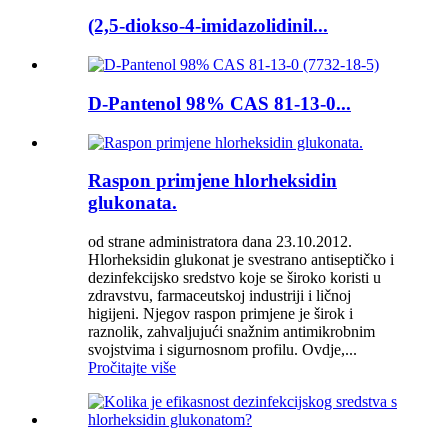
(2,5-diokso-4-imidazolidinil...
D-Pantenol 98% CAS 81-13-0...
Raspon primjene hlorheksidin
glukonata.
od strane administratora dana 23.10.2012.
Hlorheksidin glukonat je svestrano antiseptičko i
dezinfekcijsko sredstvo koje se široko koristi u
zdravstvu, farmaceutskoj industriji i ličnoj
higijeni. Njegov raspon primjene je širok i
raznolik, zahvaljujući snažnim antimikrobnim
svojstvima i sigurnosnom profilu. Ovdje,...
Pročitajte više