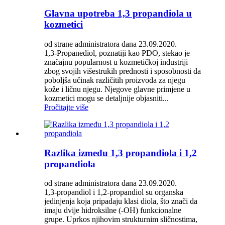
Glavna upotreba 1,3 propandiola u
kozmetici
od strane administratora dana 23.09.2020.
1,3-Propanediol, poznatiji kao PDO, stekao je
značajnu popularnost u kozmetičkoj industriji
zbog svojih višestrukih prednosti i sposobnosti da
poboljša učinak različitih proizvoda za njegu
kože i ličnu njegu. Njegove glavne primjene u
kozmetici mogu se detaljnije objasniti...
Pročitajte više
Razlika između 1,3 propandiola i 1,2
propandiola
od strane administratora dana 23.09.2020.
1,3-propandiol i 1,2-propandiol su organska
jedinjenja koja pripadaju klasi diola, što znači da
imaju dvije hidroksilne (-OH) funkcionalne
grupe. Uprkos njihovim strukturnim sličnostima,