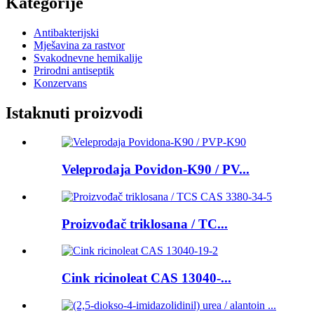
Kategorije
Antibakterijski
Mješavina za rastvor
Svakodnevne hemikalije
Prirodni antiseptik
Konzervans
Istaknuti proizvodi
Veleprodaja Povidon-K90 / PV...
Proizvođač triklosana / TC...
Cink ricinoleat CAS 13040-...