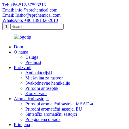
Tel: +86-512-57593213
Email: info@sprchemical.com
Email: Irisho@sprchemical.com
WhatsApp: +86 13913262610
Dom
O nama
Usluga
Prednost
Proizvodi
Antibakterijski
Mješavina za rastvor
Svakodnevne hemikalije
Prirodni antiseptik
Konzervans
Aromatični sastojci
Prirodni aromatični sastojci iz SAD-a
Prirodni aromatični sastojci EU
Sintetički aromatični sastojci
Prilagođena obrada
Primjena