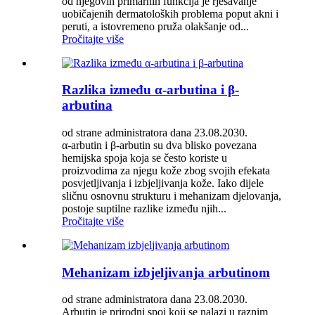
od njegovih primarnih funkcija je rješavanje
uobičajenih dermatoloških problema poput akni i
peruti, a istovremeno pruža olakšanje od...
Pročitajte više
Razlika između α-arbutina i β-
arbutina
od strane administratora dana 23.08.2030.
α-arbutin i β-arbutin su dva blisko povezana
hemijska spoja koja se često koriste u
proizvodima za njegu kože zbog svojih efekata
posvjetljivanja i izbjeljivanja kože. Iako dijele
sličnu osnovnu strukturu i mehanizam djelovanja,
postoje suptilne razlike između njih...
Pročitajte više
Mehanizam izbjeljivanja arbutinom
od strane administratora dana 23.08.2030.
Arbutin je prirodni spoj koji se nalazi u raznim