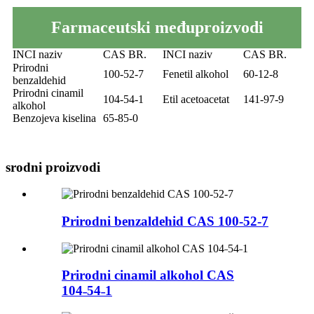
Farmaceutski međuproizvodi
INCI naziv
CAS BR.
INCI naziv
CAS BR.
Prirodni
100-52-7
Fenetil alkohol
60-12-8
benzaldehid
Prirodni cinamil
104-54-1
Etil acetoacetat
141-97-9
alkohol
Benzojeva kiselina
65-85-0
srodni proizvodi
Prirodni benzaldehid CAS 100-52-7
Prirodni cinamil alkohol CAS
104˗54˗1