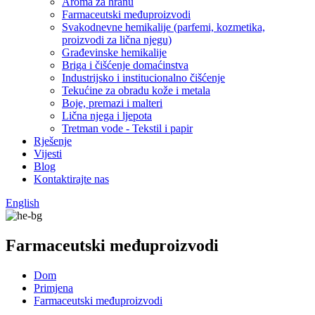
Aroma za hranu
Farmaceutski međuproizvodi
Svakodnevne hemikalije (parfemi, kozmetika,
proizvodi za lična njegu)
Građevinske hemikalije
Briga i čišćenje domaćinstva
Industrijsko i institucionalno čišćenje
Tekućine za obradu kože i metala
Boje, premazi i malteri
Lična njega i ljepota
Tretman vode - Tekstil i papir
Rješenje
Vijesti
Blog
Kontaktirajte nas
English
Farmaceutski međuproizvodi
Dom
Primjena
Farmaceutski međuproizvodi