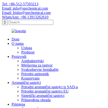
Tel: +86-512-57593213
Email: info@sprchemical.com
Email: Irisho@sprchemical.com
WhatsApp: +86 13913262610
Dom
O nama
Usluga
Prednost
Proizvodi
Antibakterijski
Mješavina za rastvor
Svakodnevne hemikalije
Prirodni antiseptik
Konzervans
Aromatični sastojci
Prirodni aromatični sastojci iz SAD-a
Prirodni aromatični sastojci EU
Sintetički aromatični sastojci
Prilagođena obrada
Primjena