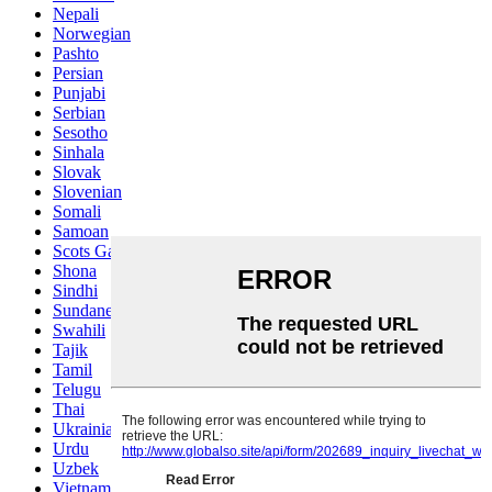
Nepali
Norwegian
Pashto
Persian
Punjabi
Serbian
Sesotho
Sinhala
Slovak
Slovenian
Somali
Samoan
Scots Gaelic
Shona
Sindhi
Sundanese
Swahili
Tajik
Tamil
Telugu
Thai
Ukrainian
Urdu
Uzbek
Vietnamese