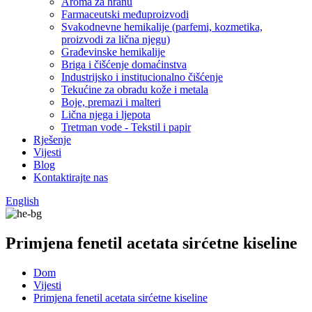
Aroma za hranu
Farmaceutski međuproizvodi
Svakodnevne hemikalije (parfemi, kozmetika,
proizvodi za lična njegu)
Građevinske hemikalije
Briga i čišćenje domaćinstva
Industrijsko i institucionalno čišćenje
Tekućine za obradu kože i metala
Boje, premazi i malteri
Lična njega i ljepota
Tretman vode - Tekstil i papir
Rješenje
Vijesti
Blog
Kontaktirajte nas
English
Primjena fenetil acetata sirćetne kiseline
Dom
Vijesti
Primjena fenetil acetata sirćetne kiseline