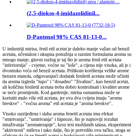
(2,5-diokso-4-imidazolidinil...
D-Pantenol 98% CAS 81-13-0...
U industriji mirisa, fenil etil acetat je daleko manje važan od benzil
acetata, učestalost i ukupna potražnja u raznim formulama aroma su
mnogo manje, glavni razlog je taj što je aroma fenil etil acetata
"inferiornija" - cvjetne, voćne su "loše", a cijena nije visoka, ali je i
dvostruko veća od benzil acetata. Prilikom korištenja velike arome
benzen etanola, odgovarajući dodatak feniletil acetata može učiniti
da aroma izgleda "tupo" i "dosadno" "živahno", kao benzil acetat,
ali količinu feniletil acetata treba dobro kontrolisati i kvalitet arome
se neće promijeniti. Kod gardenije, mirisa osmantusa može se
koristiti malo više etil acetata, jer ova dva cvijeta imaju "aromu
breskve" - ​​"voćna aroma" etil acetata je "aroma breskve".
Visoko razrijeđena i slaba aroma fenetil acetata ima efekat
"smirivanja", "umirivanja" i hipnoze, što je najnoviji rezultat
istraživanja "aromaterapije", kroz test moždanih talasa, eksperiment
"aktivnosti" miševa i tako dalje, što je potvrdilo ovu tačku, stoga se
očekuje da će se fenetil acetat u budućnosti više primjenjivati ​​u