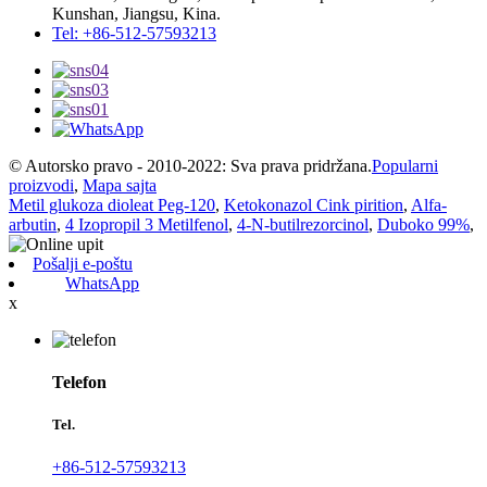
Kunshan, Jiangsu, Kina.
Tel: +86-512-57593213
© Autorsko pravo - 2010-2022: Sva prava pridržana.
Popularni
proizvodi
,
Mapa sajta
Metil glukoza dioleat Peg-120
,
Ketokonazol Cink pirition
,
Alfa-
arbutin
,
4 Izopropil 3 Metilfenol
,
4-N-butilrezorcinol
,
Duboko 99%
,
Pošalji e-poštu
WhatsApp
x
Telefon
Tel.
+86-512-57593213