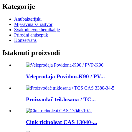
Kategorije
Antibakterijski
Mješavina za rastvor
Svakodnevne hemikalije
Prirodni antiseptik
Konzervans
Istaknuti proizvodi
Veleprodaja Povidon-K90 / PV...
Proizvođač triklosana / TC...
Cink ricinoleat CAS 13040-...