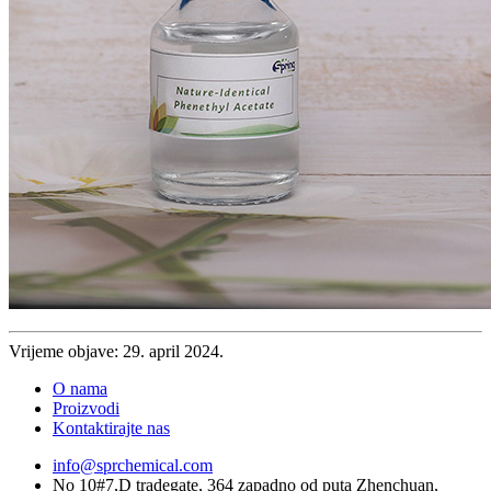
Vrijeme objave: 29. april 2024.
O nama
Proizvodi
Kontaktirajte nas
info@sprchemical.com
No 10#7,D tradegate, 364 zapadno od puta Zhenchuan,