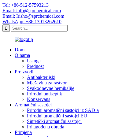
Tel: +86-512-57593213
Email: info@sprchemical.com
Email: Irisho@sprchemical.com
WhatsApp: +86 13913262610
Dom
O nama
Usluga
Prednost
Proizvodi
Antibakterijski
Mješavina za rastvor
Svakodnevne hemikalije
Prirodni antiseptik
Konzervans
Aromatični sastojci
Prirodni aromatični sastojci iz SAD-a
Prirodni aromatični sastojci EU
Sintetički aromatični sastojci
Prilagođena obrada
Primjena