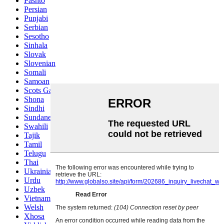
Pashto
Persian
Punjabi
Serbian
Sesotho
Sinhala
Slovak
Slovenian
Somali
Samoan
Scots Gaelic
Shona
Sindhi
Sundanese
Swahili
Tajik
Tamil
Telugu
Thai
Ukrainian
Urdu
Uzbek
Vietnamese
Welsh
Xhosa